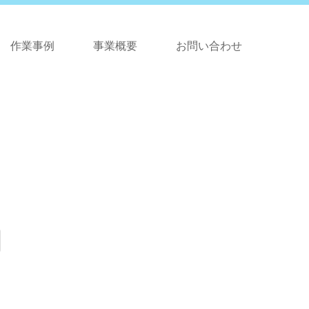
作業事例
事業概要
お問い合わせ